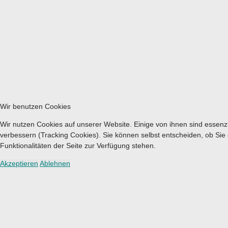
Wir benutzen Cookies
Wir nutzen Cookies auf unserer Website. Einige von ihnen sind essenzi
verbessern (Tracking Cookies). Sie können selbst entscheiden, ob Sie
Funktionalitäten der Seite zur Verfügung stehen.
Akzeptieren
Ablehnen