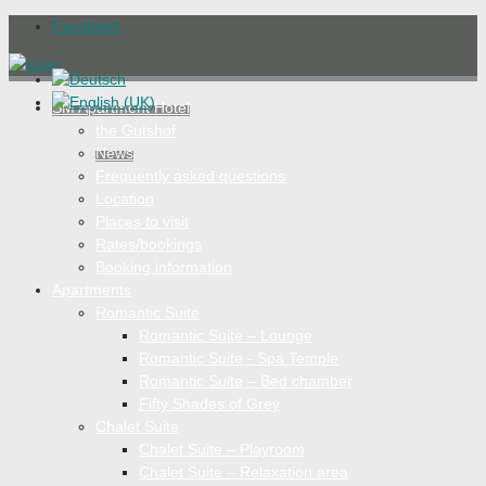
Facebook
SM Apartment Hotel
the Gutshof
News
Frequently asked questions
Location
Places to visit
Rates/bookings
Booking information
Apartments
Romantic Suite
Romantic Suite – Lounge
Romantic Suite - Spa Temple
Romantic Suite – Bed chamber
Fifty Shades of Grey
Chalet Suite
Chalet Suite – Playroom
Chalet Suite – Relaxation area