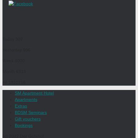
Today
302
Yesterday
996
Week
4000
Month
6313
All
1331216
SM Apartment Hotel
Apartments
Extras
BDSM Seminars
Gift vouchers
Bookings
(c) 2022 Der Gutshof