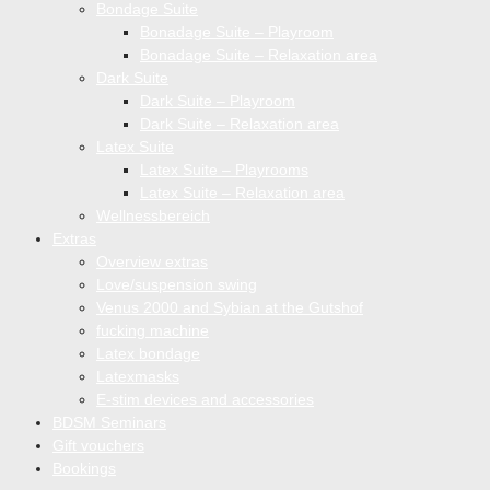
Bondage Suite
Bonadage Suite – Playroom
Bonadage Suite – Relaxation area
Dark Suite
Dark Suite – Playroom
Dark Suite – Relaxation area
Latex Suite
Latex Suite – Playrooms
Latex Suite – Relaxation area
Wellnessbereich
Extras
Overview extras
Love/suspension swing
Venus 2000 and Sybian at the Gutshof
fucking machine
Latex bondage
Latexmasks
E-stim devices and accessories
BDSM Seminars
Gift vouchers
Bookings