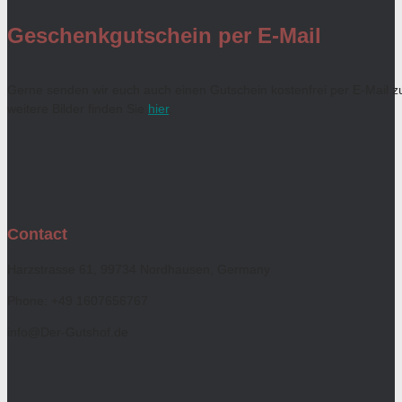
Geschenkgutschein per E-Mail
Gerne senden wir euch auch einen Gutschein kostenfrei per E-Mail z
weitere Bilder finden Sie
hier
.
Contact
Harzstrasse 61, 99734 Nordhausen, Germany
Phone: +49 1607656767
info@Der-Gutshof.de