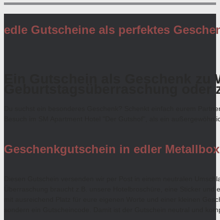
edle Gutscheine als perfektes Gesche
Ein Gutschein als Geschenk zu 
Geburtstagsüberraschung oder 
Du suchst ein besonderes Geschenk? Schenkt einfach eurem Partner/
Besuch im SM Apartment Hotel "Der Gutshof", als ein außergewöhnlich
Geschenkgutschein in edler Metallbox
Diesen Gutschein versenden wir per Post in einem neutralen Umschlag 
Überraschung braucht z.B. unsere Hotelbroschüre, eine Sticker und e
mit ausreichend Platz für eure eigenen Worte und einer kleinen Gesch
sondern ein Gutscheincode. Damit ist der Gutschein neutral und komple