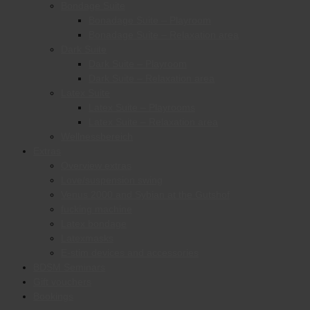
Bondage Suite
Bonadage Suite – Playroom
Bonadage Suite – Relaxation area
Dark Suite
Dark Suite – Playroom
Dark Suite – Relaxation area
Latex Suite
Latex Suite – Playrooms
Latex Suite – Relaxation area
Wellnessbereich
Extras
Overview extras
Love/suspension swing
Venus 2000 and Sybian at the Gutshof
fucking machine
Latex bondage
Latexmasks
E-stim devices and accessories
BDSM Seminars
Gift vouchers
Bookings