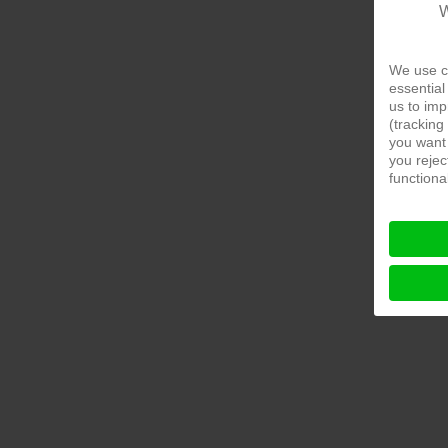
W
We use c
essential
us to imp
(tracking
you want 
you rejec
functional