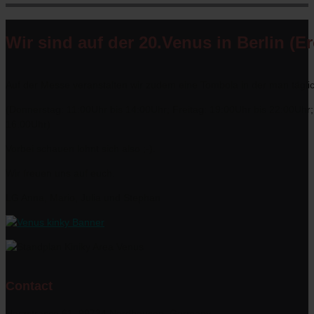
Wir sind auf der 20.Venus in Berlin (E
Auf der Messe veranstalten wir zudem eine Tombola in der man tägli
(Donnerstag: 11:00Uhr bis 14:00Uhr; Freitag: 19:00Uhr bis 22:00Uhr
16:00Uhr)
Vorbei schauen lohnt sich also ;-).
Wir freuen uns auf euch.
LG Anna, Mario, Julia und Stephan
Contact
Harzstrasse 61, 99734 Nordhausen, Germany