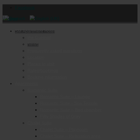
Facebook
SM Apartment Hotel
the Gutshof
News
Frequently asked questions
Location
Places to visit
Rates/bookings
Booking information
Apartments
Romantic Suite
Romantic Suite – Lounge
Romantic Suite - Spa Temple
Romantic Suite – Bed chamber
Fifty Shades of Grey
Chalet Suite
Chalet Suite – Playroom
Chalet Suite – Relaxation area