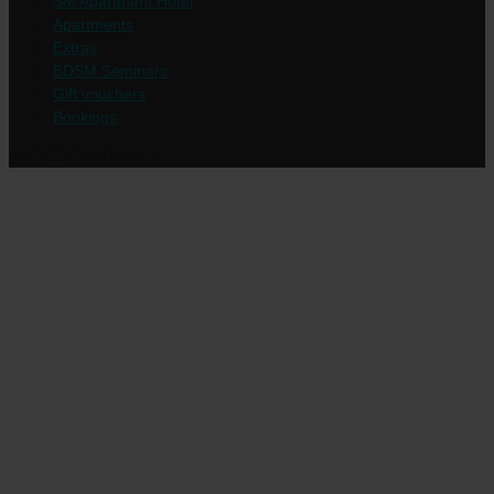
SM Apartment Hotel
Apartments
Extras
BDSM Seminars
Gift vouchers
Bookings
(c) 2022 Der Gutshof