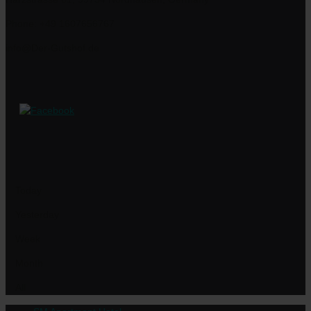
Phone: +49 1607656767
info@Der-Gutshof.de
Today
Yesterday
Week
Month
All