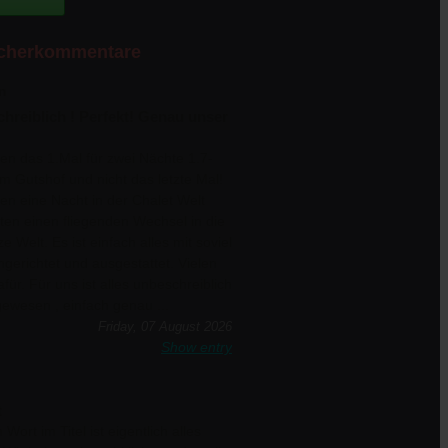
cherkommentare
n
hreiblich ! Perfekt! Genau unser
en das 1.Mal für zwei Nächte 1.7-
im Gutshof und nicht das letzte Mal!
en eine Nacht in der Chalet Welt
ten einen fliegenden Wechsel in die
e Welt. Es ist einfach alles mit soviel
ingerichtet und ausgestattet. Vielen
für. Für uns ist alles unbeschreiblich
ewesen , einfach genau ...
Friday, 07 August 2026
Show entry
t
Wort im Titel ist eigentlich alles