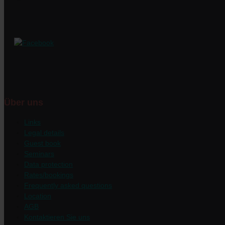
Über uns
Links
Legal details
Guest book
Seminars
Data protection
Rates/bookings
Frequently asked questions
Location
AGB
Kontaktieren Sie uns