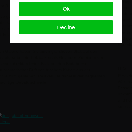
gesagt.
hem Rundblick
gemein
Ok
erlebt 
ppe gelangen Sie in den oberen Bereich der Traumsuite.
Worte! 
k die sehr aufwendig restaurierte Windrose am Boden aus
geschm
Decline
 erfassen. Lassen Sie Ihre Gedanken einen Moment
Apartme
k in längst vergangenen Jahrhunderten schon erlebt haben
und gen
Räumlic
n Galerie haben Sie einen grandiosen Blick auf den
e aufgearbeitete Holzbalken als Geländer. Zu einem der
 einen direkten freien Blick auf den Badebereich
H+S
in aromatischer Duft von frischem Kaffee aus der
Fessel
t Sie zum genießen. Relaxen Sie dabei in der bequemen
Waren z
 mächtige Gebälk schweifen.
Fesseln
unkompl
und hoc
sehr sa