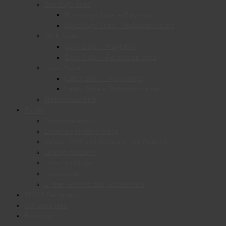
Bondage Suite
Bonadage Suite – Playroom
Bonadage Suite – Relaxation area
Dark Suite
Dark Suite – Playroom
Dark Suite – Relaxation area
Latex Suite
Latex Suite – Playrooms
Latex Suite – Relaxation area
Wellnessbereich
Extras
Overview extras
Love/suspension swing
Venus 2000 and Sybian at the Gutshof
fucking machine
Latex bondage
Latexmasks
E-stim devices and accessories
BDSM Seminars
Gift vouchers
Bookings