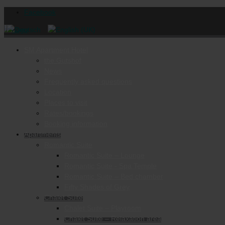
Facebook
SM Apartment Hotel
the Gutshof
News
Frequently asked questions
Location
Places to visit
Rates/bookings
Booking information
Apartments
Romantic Suite
Romantic Suite – Lounge
Romantic Suite - Spa Temple
Romantic Suite – Bed chamber
Fifty Shades of Grey
Chalet Suite
Chalet Suite – Playroom
Chalet Suite – Relaxation area