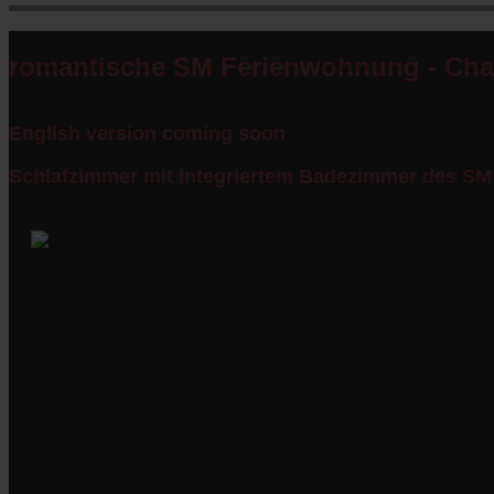
romantische SM Ferienwohnung - Chal
English version coming soon
Schlafzimmer mit integriertem Badezimmer des SM
Romantischer Luxus für alle Sinne.
Dieser Bereich des Apartments in unserem Pärchenhotel lässt keine 
großen, rustikalen Holzbett mit Blick auf die romantische freistehe
mit Regendusche in Form eines Bergmassives. Mit genügend UV Lich
einen unglaublichen Anblick. Der luxuriöse Chalet Stil zieht sich du
in den 8 Meter hohen Dachgiebel. Die alte aufbereitete Hobelbank 
Vintage-Armaturen vermitteln ein spezielles romantisches Flair. Pas
neben dem aufwendigen rustikalem Holzbett ergänzen das Interieur de