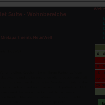
Welt
et Suite - Wohnbereiche
R
C
B
D
 Mietapartments NeueWelt
L
S
1
2
8
9
Wünsche offen. Kuscheln Sie mit Ihrem Partner auf dem
15
1
nde Badewanne und die faszinierende offene Duschlandschaft
22
2
t am Tage leuchten die Berge im Dunkeln und bieten dabei
29
3
rch das ganze Apartment und überzeugt mit großartigem Blick
mit den zwei Aufsatzwaschbecken und den schwarzen
sende Kronleuchter über der Wanne und links und rechts
r Faszination. Entdecken Sie Ihre spezielle