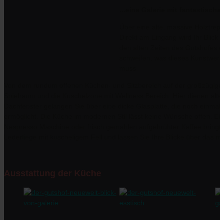
...eine Galerie mit fantastisc
Über eine alte, massive Holztre
Direkt am Eingang wird Ihr Blic
den alten Zeiten des Gutshofes
schweifen, was dieses Kunstwer
muss.
Von dem rundum offenen Küchen- und Sitzbereich auf der großzügige
Spielraum und die Kuschelzone mit Wellness Bereich. Hier dienen alt
Dachfenster gelangen Sie über eine dicke Glasplatte, die noch einmal
ermöglicht. Die Küche im modernen Stil lässt keine Wünsche offen. E
Nespresso Maschine oder frisch gemahlen aufgebrühter Kaffee bring
Lederliege mit kuscheligem Fell und lassen Sie Ihre Blicke über das
Ausstattung der Küche