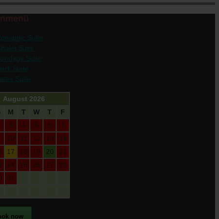
enmenü
omantic Suite
halet Suite
ondage Suite
ark Suite
atex Suite
August 2026
S
M
T
W
T
F
3
4
5
6
7
10
11
12
13
14
6
17
18
19
20
21
3
24
25
26
27
28
0
31