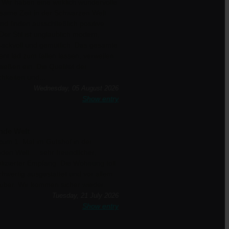
 Wir haben eine wirklich wundervolle
same Zeit in der Schwarzen Welt
und finden ausschließlich positive
Der Stil ist unglaublich modern,
ackvoll und gemütlich. Das gesamte
nt läd zum fallen lassen, verweilen
ießen ein. Die Qualität der
hkeiten und...
Wednesday, 05 August 2026
Show entry
nde Welt
um 1. Mal im Gutshof in der
den Welt.... sehr freundlicher,
izierter Empfang. Die Wohnung toll
hwertig ausgestattet und vor allem
uber. Wir kommen sicher wieder.
Tuesday, 21 July 2026
Show entry