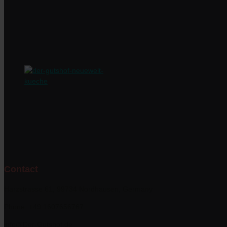
Contact
Harzstrasse 61, 99734 Nordhausen, Germany
Phone: +49 1607656767
info@Der-Gutshof.de