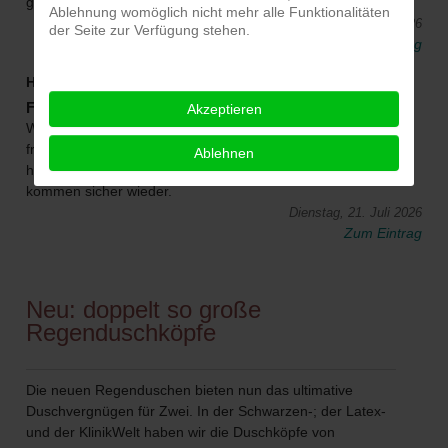
genießen ein. Die Qualität der Räumlichkeiten und...
Ablehnung womöglich nicht mehr alle Funktionalitäten
Mittwoch, 05. August 2026
der Seite zur Verfügung stehen.
Zum Eintrag
H+S
Fesselnde Welt
Akzeptieren
Waren zum 1. Mal im Gutshof in der Fesselnden Welt.... sehr
freundlicher, unkomplizierter Empfang. Die Wohnung toll und
Ablehnen
hochwertig ausgestattet und vor allem sehr sauber. Wir
kommen sicher wieder.
Dienstag, 21. Juli 2026
Zum Eintrag
Neu: doppelt so große
Regenduschköpfe
Die neuen Regenduschen bieten nun das ultimative
Duschvergnügen für Zwei. In der Schwarzen-; der Latex-
und der KlinikWelt haben wir die Duschköpfe von