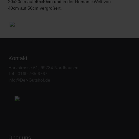
20x20cm auf 40x40cm und in der RomantikWelt von
40cm auf 50cm vergrößert.
Kontakt
Harzstrasse 61, 99734 Nordhausen
Tel.: 0160 765 6767
info@Der-Gutshof.de
Über uns