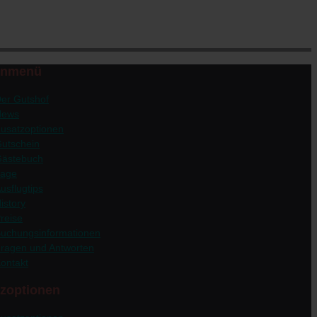
enmenü
er Gutshof
News
usatzoptionen
utschein
ästebuch
age
usflugtips
istory
reise
uchungsinformationen
ragen und Antworten
ontakt
zoptionen