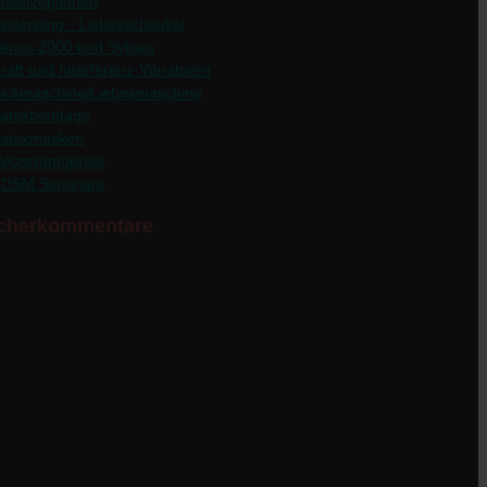
usatzoptionen
edersling - Liebesschaukel
enus 2000 und Sybian
raft und Interferenz-Vibratoren
ickmaschine/Liebesmaschine
atexbondage
atexmasken
eizstromgeräte
BDSM Seminare
cherkommentare
t
Wort im Titel ist eigentlich alles
 Wir haben eine wirklich wundervolle
same Zeit in der Schwarzen Welt
und finden ausschließlich positive
Der Stil ist unglaublich modern,
ackvoll und gemütlich. Das gesamte
nt läd zum fallen lassen, verweilen
ießen ein. Die Qualität der