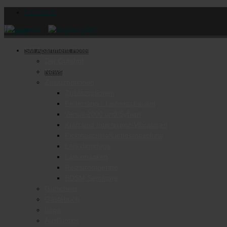
Facebook
SM Apartment Hotel
Der Gutshof
News
Zusatzoptionen
Zusatzoptionen
Federsling - Liebesschaukel
Venus 2000 und Sybian
Kraft und Interferenz-Vibratoren
Fickmaschine/Liebesmaschine
Latexbondage
Latexmasken
Reizstromgeräte
BDSM Seminare
Gutschein
Gästebuch
Lage
Ausflugtips