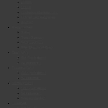
History
Preise
Buchungsinformationen
Fragen und Antworten
Kontakt
RomantikWelt
Salon
SchlafGemach
WellnessOase
Fifty Shades of Grey
ChaletWelt
SM Spielzimmer
Wohnbereich
FesselndeWelt
SM Spielzimmer
Wohnbereich
SchwarzeWelt
SM Spielzimmer
Wohnbereich
Wellnessbereich
LatexWelt