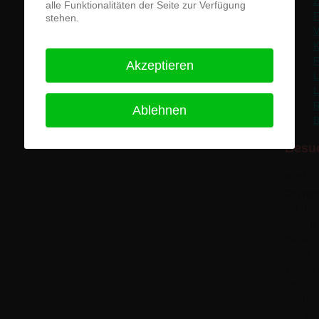
Z
alle Funktionalitäten der Seite zur Verfügung
F
stehen.
V
K
F
Akzeptieren
L
L
R
Ablehnen
Besu
K + C
Perfek
Mit dem 
gesagt.
gemein
erlebt 
Worte! 
geschm
Apartme
und gen