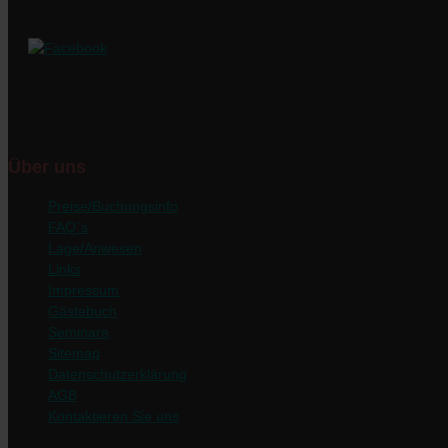
Über uns
Preise/Buchungsinfo
FAQ´s
Lage/Anwesen
Links
Impressum
Gästebuch
Seminare
Sitemap
Datenschutzerklärung
AGB
Kontaktieren Sie uns