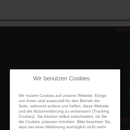
Welt
D
Z
 Haus buchen möchten nehmen wir auch jetzt schon
G
r kein komplett freies Wochenende mehr und auch für 2018
G
L
A
Wir benutzen Cookies
H
P
Wir nutzen Cookies auf unserer Website. Einige
B
von ihnen sind essenziell für den Betrieb der
F
Seite, während andere uns helfen, diese Website
K
und die Nutzererfahrung zu verbessern (Tracking
Cookies). Sie können selbst entscheiden, ob Sie
Zusat
die Cookies zulassen möchten. Bitte beachten Sie,
dass bei einer Ablehnung womöglich nicht mehr