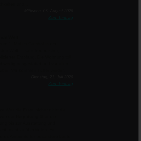
hkeiten und...
Mittwoch, 05. August 2026
Zum Eintrag
nde Welt
um 1. Mal im Gutshof in der
den Welt.... sehr freundlicher,
izierter Empfang. Die Wohnung toll
hwertig ausgestattet und vor allem
uber. Wir kommen sicher wieder.
Dienstag, 21. Juli 2026
Zum Eintrag
e Welt die Erste, sicher nicht die
 von der Begrüßung über die
tung bis zur Ausstattung und
eit, nicht zu überbieten. Ein
eres Ambiente für besondere Leute.