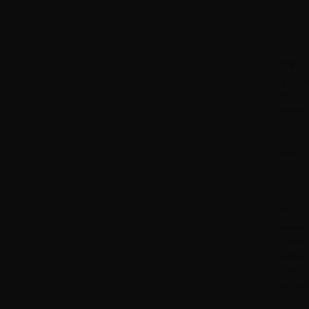
Räumlic
H+S
Fessel
Waren z
Fesseln
unkompl
und hoc
sehr sa
F+A
Genial
Schwarz
Letzte,
Einrich
Sauberk
Besond