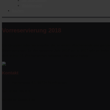
SM Spielzimmer
Wohnbereich
Buchen
Vorreservierung 2018
Für Gruppen oder Veranstalter die an einem Wochenende das ganze
Reservierungen für das gesamte Jahr 2018 an. In 2017 gibt es leide
sind schon 16 Wochenenden teilweise oder ganz belegt.
Kontakt
Harzstrasse 61, 99734 Nordhausen
Tel.: 0160 765 6767
info@Der-Gutshof.de