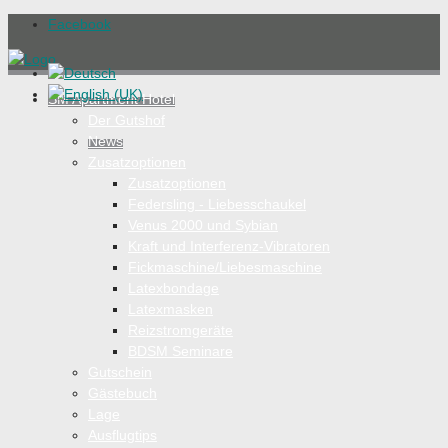
Facebook
SM Apartment Hotel
Der Gutshof
News
Zusatzoptionen
Zusatzoptionen
Federsling - Liebesschaukel
Venus 2000 und Sybian
Kraft und Interferenz-Vibratoren
Fickmaschine/Liebesmaschine
Latexbondage
Latexmasken
Reizstromgeräte
BDSM Seminare
Gutschein
Gästebuch
Lage
Ausflugtips