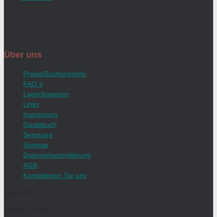
Über uns
Preise/Buchungsinfo
FAQ´s
Lage/Anwesen
Links
Impressum
Gästebuch
Seminare
Sitemap
Datenschutzerklärung
AGB
Kontaktieren Sie uns
Heute
284
Gestern
1740