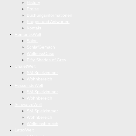
History
Preise
Buchungsinformationen
Fragen und Antworten
Kontakt
RomantikWelt
Salon
SchlafGemach
WellnessOase
Fifty Shades of Grey
ChaletWelt
SM Spielzimmer
Wohnbereich
FesselndeWelt
SM Spielzimmer
Wohnbereich
SchwarzeWelt
SM Spielzimmer
Wohnbereich
Wellnessbereich
LatexWelt