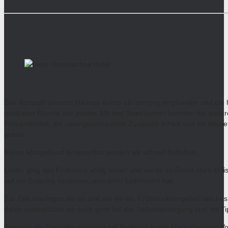
Das Konzept unseres Hauses wurde als stimmig empfunden und die her
neutralen Räume war positiv. Mit den Spielräumen konnten die ander
RomantikWelt, die uneingeschränkten Zuspruch erhielt und als ideal
wurde.
Kleine Mängel und Kritikpunkte werden wir schnell beheben.
Leider ging das Frühstück völlig schief und wurde zu Recht stark krit
auf ein Catering verlassen, was nicht funktioniert hat.
Zur Zeit überlegen wir ob und wie wir ein Frühstücksangebot welche
dahin unterstützen wir euch gern bei der Selbstversorgung und mit Ti
Wer sich die Episoden ansehen will findet sie in der Mediathek von V