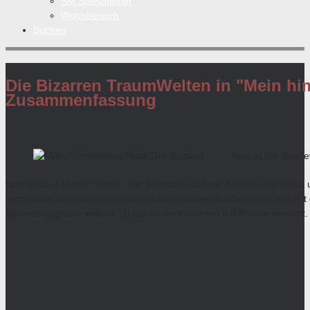
SM Spielzimmer
Wohnbereich
Buchen
Die Bizarren TraumWelten in "Mein hi
Zusammenfassung
Nun ist die Send
himmlisches Hotel " vorbei. Vier Episoden und die Auswertung. Anna
sympatisch vertreten, und obwohl die anderen Hoteliers nicht viel m
Kamera zugeben wollten ;-)) haben wir immerhin 6,9 Punkte erreicht.