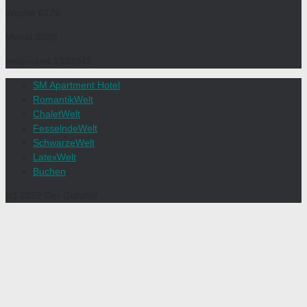
Woche
6726
Monat
9039
Insgesamt
1333942
SM Apartment Hotel
RomantikWelt
ChaletWelt
FesselndeWelt
SchwarzeWelt
LatexWelt
Buchen
(c) 2022 Der Gutshof